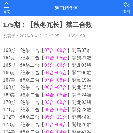
澳门精华区
首页
返回
175期：【秋冬冗长】禁二合数
发表于：2026-01-12 12:43:25
1694190
163期：绝杀二合【
07合+09合
】開马37准
164期：绝杀二合【
04合+05合
】開狗21准
165期：绝杀二合【
03合+06合
】開龙03错
166期：绝杀二合【
04合+05合
】開牛06准
167期：绝杀二合【
07合+08合
】開鼠19准
168期：绝杀二合【
06合+07合
】開龙15错
169期：绝杀二合【
04合+05合
】開羊24准
170期：绝杀二合【
03合+09合
】開龙03错
171期：绝杀二合【
06合+08合
】開兔28准
172期：绝杀二合【
05合+11合
】開猪44准
173期：绝杀二合【
07合+09合
】開蛇26准
174期：绝杀二合【
03合+04合
】開虎41准