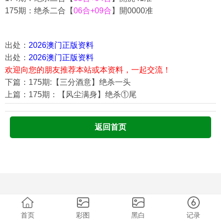
175期：绝杀二合【
06合+09合
】開0000准
出处：
2026澳门正版资料
出处：
2026澳门正版资料
欢迎向您的朋友推荐本站或本资料，一起交流！
下篇：175期:【三分酒意】绝杀一头
上篇：175期：【风尘满身】绝杀①尾
返回首页
首页
彩图
黑白
记录