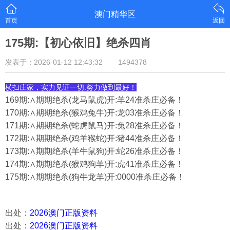
澳门精华区
首页
返回
175期:【初心依旧】绝杀四肖
发表于：2026-01-12 12:43:32
1494378
横扫庄家，实力见证一切.努力做到最好！
169期:∧期期绝杀(龙马鼠虎)开:羊24准杀庄必备
！
170期:∧期期绝杀(猴鸡兔牛)开:龙03准杀庄必备
！
171期:∧期期绝杀(蛇虎鼠马)开:兔28准杀庄必备
！
172期:∧期期绝杀(鸡羊猴蛇)开:猪44准杀庄必备
！
173期:∧期期绝杀(羊牛鼠狗)开:蛇26准杀庄必备
！
174期:∧期期绝杀(猴鸡狗羊)开:虎41准杀庄必备
！
175期:∧期期绝杀(狗牛龙羊)开:0000准杀庄必备
！
出处：
2026澳门正版资料
出处：
2026澳门正版资料