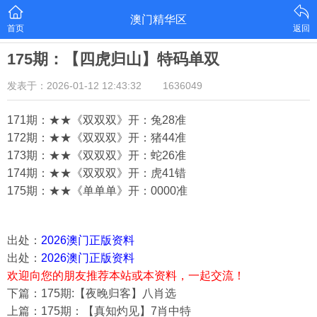
澳门精华区
首页
返回
175期：【四虎归山】特码单双
发表于：2026-01-12 12:43:32
1636049
171期：★★《双双双》开：兔28
准
172期：★★《双双双》开：猪44
准
173期：★★《双双双》开：蛇26
准
174期：★★《双双双》开：虎41错
175期：★★《单单单》开：000
0准
出处：
2026澳门正版资料
出处：
2026澳门正版资料
欢迎向您的朋友推荐本站或本资料，一起交流！
下篇：175期:【夜晚归客】八肖选
上篇：175期：【真知灼见】7肖中特