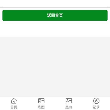
返回首页
首页
彩图
黑白
记录