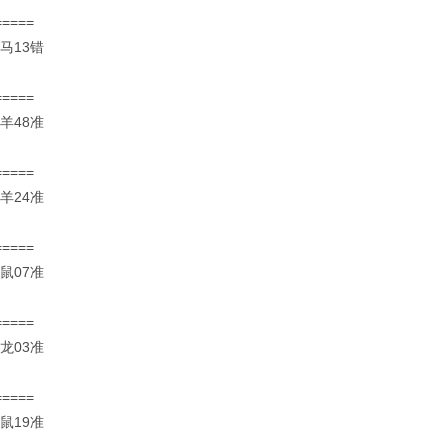
=====
马13错
=====
:羊48准
=====
:羊24准
=====
:鼠07准
=====
:龙03准
=====
:鼠19准