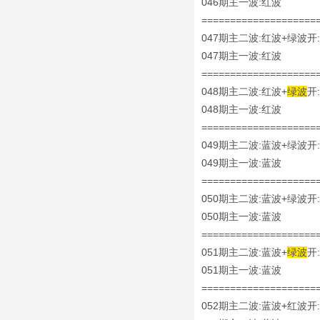
046期主一波:
红波
====================
047期主二波:红波+绿波开:
047期主一波:红波
====================
048期主二波:红波+
绿波
开
048期主一波:红波
====================
049期主二波:蓝波+绿波开:
049期主一波:
蓝
波
====================
050期主二波:蓝波+绿波开:
050
期主一波:蓝波
====================
051期主二波:蓝波+
绿波
开
051期主一波:蓝波
====================
052期主二波:蓝波+红波开: