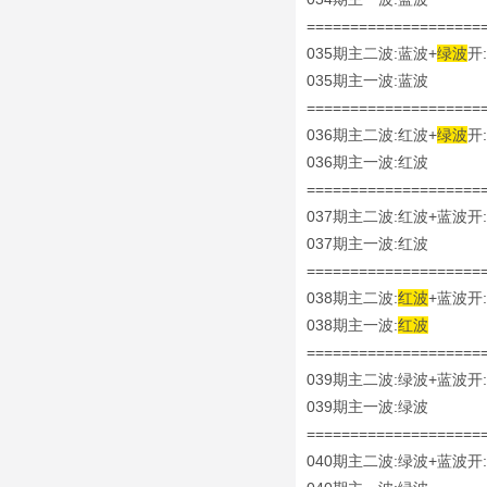
====================
035期主二波:蓝波+
绿波
开
035期主一波:蓝波
====================
036期主二波:红波+
绿波
开
036期主一波:红波
====================
037期主二波:红波+蓝波开:
037期主一波:红波
====================
038期主二波:
红波
+蓝波开
038期主一波:
红波
====================
039期主二波:绿波+蓝波开:
039期主一波:绿波
====================
040期主二波:绿波+蓝波开: