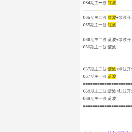
064期主一波:
红
波
====================
065期主二波:
红波
+绿波开
065期主一波:
红波
====================
066期主二波:蓝波+绿波开:
066期主一波:蓝波
====================
067期主二波:
蓝波
+绿波开
067期主一波:
蓝波
====================
068期主二波:蓝波+红波开:
068期主一波:蓝波
====================