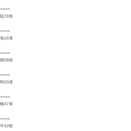
=====
:鼠19准
=====
:兔16准
=====
猪08错
=====
:狗33准
=====
:猴47准
=====
牛42错