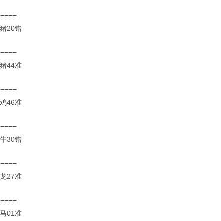
=====
猪20错
=====
:猪44准
=====
:鸡46准
=====
牛30错
=====
:龙27准
=====
:马01准