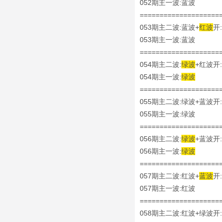
052期主一波:蓝波
====================
053期主二波:蓝波+
红波
开
053期主一波:蓝波
====================
054期主二波:
绿波
+红波开
054期主一波:
绿波
====================
055期主二波:绿波+蓝波开:
055期主一波:绿波
====================
056期主二波:
绿波
+蓝波开
056期主一波:
绿波
====================
057期主二波:红波+
蓝波
开
057期主一波:
红
波
====================
058期主二波:红波+绿波开: