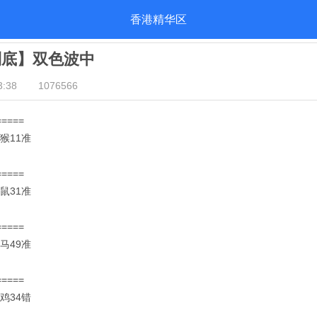
香港精华区
到底】双色波中
:38
1076566
=====
:猴11准
=====
:鼠31准
=====
:马49准
=====
鸡34错