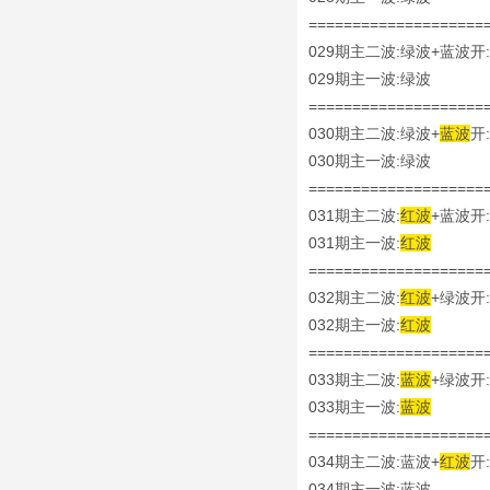
====================
029期主二波:绿波+蓝波开:
029期主一波:绿波
====================
030期主二波:绿波+
蓝波
开
030
期主一波:绿波
====================
031期主二波:
红波
+蓝波开
031期主一波:
红波
====================
032期主二波:
红波
+绿波开
032期主一波:
红波
====================
033期主二波:
蓝波
+绿波开
033期主一波:
蓝
波
====================
034期主二波:蓝波+
红波
开
034期主一波:蓝波