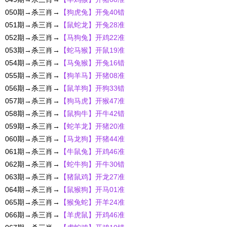
050期→杀三肖→
【狗虎兔
】开兔40错
051期→杀三肖→
【鼠蛇龙
】开兔28准
052期→杀三肖→
【马狗兔
】开鸡22准
053期→杀三肖→
【蛇马猴
】开鼠19准
054期→杀三肖→
【马兔猴
】开兔16错
055期→杀三肖→
【狗羊马
】开猪08准
056期→杀三肖→
【鼠羊狗
】开狗33错
057期→杀三肖→
【狗马虎
】开猴47准
058期→杀三肖→
【鼠狗牛
】开牛42错
059期→杀三肖→
【蛇羊龙
】开猪20准
060期→杀三肖→
【马龙狗
】开猪44准
061期→杀三肖→
【牛鼠兔
】开鸡46准
062期→杀三肖→
【蛇牛狗
】开牛30错
063期→杀三肖→
【猪鼠鸡
】开龙27准
064期→杀三肖→
【鼠猴狗
】开马01准
065期→杀三肖→
【猴兔蛇
】开羊24准
066期→杀三肖→
【羊虎鼠
】开鸡46准