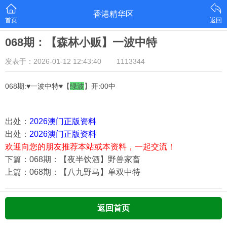
香港精华区
首页
返回
068期：【森林小贩】一波中特
发表于：2026-01-12 12:43:40
1113344
068期:♥一波中特♥【
绿
波
】开:00中
出处：
2026澳门正版资料
出处：
2026澳门正版资料
欢迎向您的朋友推荐本站或本资料，一起交流！
下篇：068期：【夜半饮酒】野兽家畜
上篇：068期：【八九野马】单双中特
返回首页