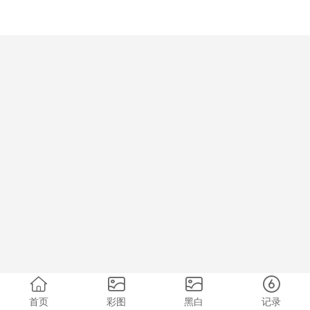
首页
彩图
黑白
记录