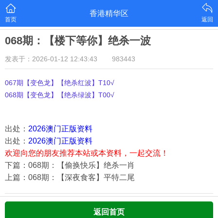
香港精华区
首页
返回
068期：【楼下等你】绝杀一波
发表于：2026-01-12 12:43:43
983443
067期【变色龙】【绝杀红波】T10√
068期【变色龙】【绝杀绿波】T00√
出处：
2026澳门正版资料
出处：
2026澳门正版资料
欢迎向您的朋友推荐本站或本资料，一起交流！
下篇：068期：【偷换快乐】绝杀一肖
上篇：068期：【深夜食客】平特二尾
返回首页