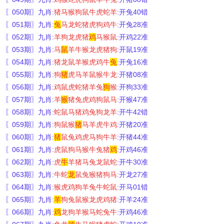
〖050期〗九肖:
猪马猴狗鼠牛虎蛇羊
:开兔40错
〖051期〗九肖:
兔
马龙蛇猪虎狗鸡牛
:开兔28准
〖052期〗九肖:
羊狗龙虎猪
鸡
马猴鼠
:开鸡22准
〖053期〗九肖:
马
鼠
羊牛猴龙虎猪狗
:开鼠19准
〖054期〗九肖:
猪龙鼠羊猴虎鸡牛
兔
:开兔16准
〖055期〗九肖:
狗
猪
虎马羊鼠猴牛龙
:开猪08准
〖056期〗九肖:
鸡鼠虎蛇猪羊兔
狗
猴
:开狗33准
〖057期〗九肖:
羊
猴
猪兔虎鸡狗鼠马
:开猴47准
〖058期〗九肖:
蛇鼠马猪鸡兔狗龙羊
:开牛42错
〖059期〗九肖:
狗鼠猴
猪
马羊虎牛鸡
:开猪20准
〖060期〗九肖:
猪
鼠兔鸡虎马狗牛羊
:开猪44准
〖061期〗九肖:
虎鼠狗马猴牛兔猪
鸡
:开鸡46准
〖062期〗九肖:
虎
牛
羊猪马兔龙鼠蛇
:开牛30准
〖063期〗九肖:
牛蛇
龙
鼠兔猴猪狗马
:开龙27准
〖064期〗九肖:
猴虎鸡狗羊兔牛蛇鼠
:开马01错
〖065期〗九肖:
羊
狗兔鼠猴龙虎鸡猪
:开羊24准
〖066期〗九肖:
鸡
龙狗羊猴马蛇兔牛
:开鸡46准