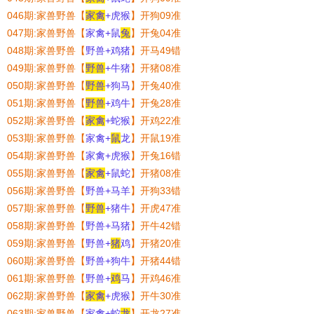
046期:家兽野兽【
家禽
+虎猴
】开狗09准
047期:家兽野兽【
家禽+鼠
兔
】开兔04准
048期:家兽野兽【
野兽+鸡猪
】开马49错
049期:家兽野兽【
野兽
+牛猪
】开猪08准
050期:家兽野兽【
野兽
+狗马
】开兔40准
051期:家兽野兽【
野兽
+鸡牛
】开兔28准
052期:家兽野兽【
家禽
+蛇猴
】开鸡22准
053期:家兽野兽【
家禽+
鼠
龙
】开鼠19准
054期:家兽野兽【
家禽+虎猴
】开兔16错
055期:家兽野兽【
家禽
+鼠蛇
】开猪08准
056期:家兽野兽【
野兽+马羊
】开狗33错
057期:家兽野兽【
野兽
+猪牛
】开虎47准
058期:家兽野兽【
野兽+马猪
】开牛42错
059期:家兽野兽【
野兽+
猪
鸡
】开猪20准
060期:家兽野兽【
野兽+狗牛
】开猪44错
061期:家兽野兽【
野兽+
鸡
马
】开鸡46准
062期:家兽野兽【
家禽
+虎猴
】开牛30准
063期:家兽野兽【
家禽+蛇
龙
】开龙27准