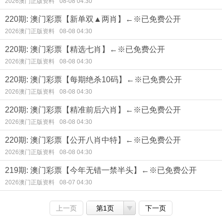
2026澳门正版资料
08-08 04:30
220期: 澳门彩票【新单双▲两肖】←※已免费公开
2026澳门正版资料
08-08 04:30
220期: 澳门彩票【精选七肖】←※已免费公开
2026澳门正版资料
08-08 04:30
220期: 澳门彩票【每期绝杀10码】←※已免费公开
2026澳门正版资料
08-08 04:30
220期: 澳门彩票【精准前后六肖】←※已免费公开
2026澳门正版资料
08-08 04:30
220期: 澳门彩票【公开八肖中特】←※已免费公开
2026澳门正版资料
08-08 04:30
219期: 澳门彩票【今年无错一禁半头】←※已免费公开
2026澳门正版资料
08-07 04:30
上一页
第1页
下一页