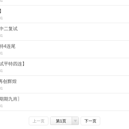
31
双】
31
二中二复试
31
平特4连尾
31
复试平特四连】
31
~再创辉煌
31
選期期九肖〗
31
上一页
第1页
下一页