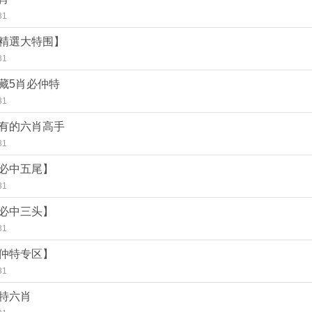
31
【精選大特围】
31
珍藏5肖必仲特
31
所有的六肖高手
31
【必中五尾】
31
【必中三头】
31
肖仲特专区】
31
仲特六肖